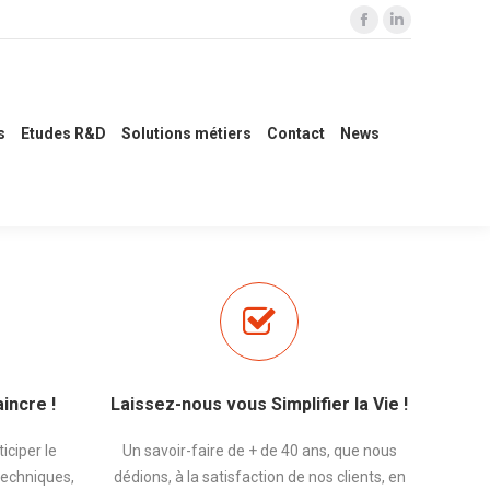
La
La
s R&D
Solutions métiers
Contact
News
page
page
Facebook
LinkedIn
s'ouvre
s'ouvre
s
Etudes R&D
Solutions métiers
Contact
News
dans
dans
une
une
nouvelle
nouvelle
fenêtre
fenêtre
incre !
Laissez-nous vous Simplifier la Vie !
iciper le
Un savoir-faire de + de 40 ans, que nous
techniques,
dédions, à la satisfaction de nos clients, en