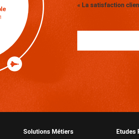
 Expert
« La satisfaction clien
rsonnes
Solutions Métiers
Etudes