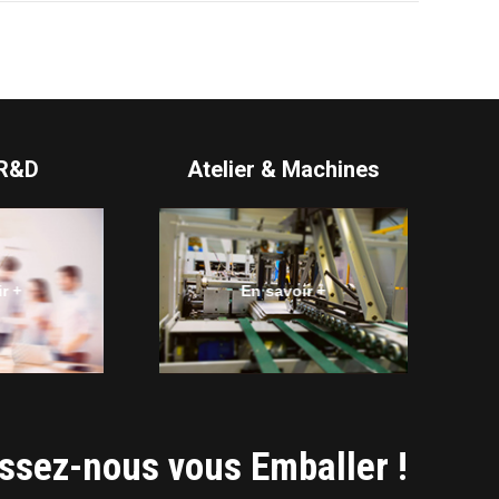
 R&D
Atelier & Machines
r +
En savoir +
ssez-nous vous Emballer !