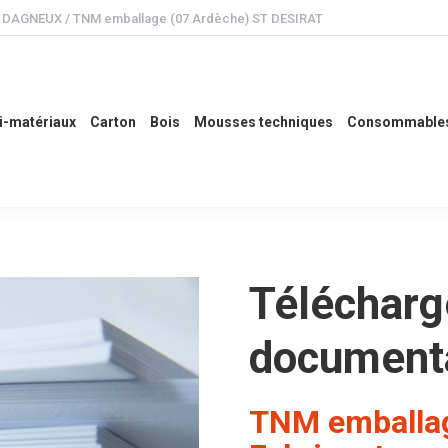
 ) DAGNEUX / TNM emballage (07 Ardèche) ST DESIRAT
ux
Carton
Bois
Mousses techniques
Consommables
Etude
i-matériaux
Carton
Bois
Mousses techniques
Consommable
Télécharg
document
TNM emballag