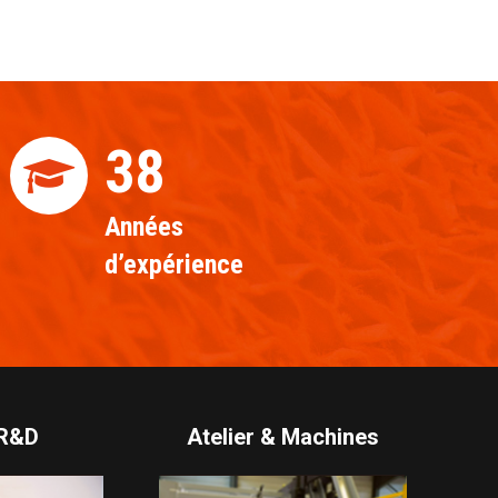
40
Années
d’expérience
 R&D
Atelier & Machines