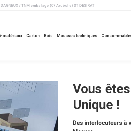
 ) DAGNEUX / TNM emballage (07 Ardèche) ST DESIRAT
ux
Carton
Bois
Mousses techniques
Consommables
Etude
i-matériaux
Carton
Bois
Mousses techniques
Consommable
Vous êtes
Unique !
Des interlocuteurs à 