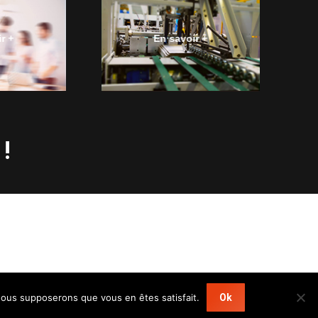
r +
En savoir +
 !
, nous supposerons que vous en êtes satisfait.
Ok
nces
Mentions légales
Documentation
Plan du site
CGV