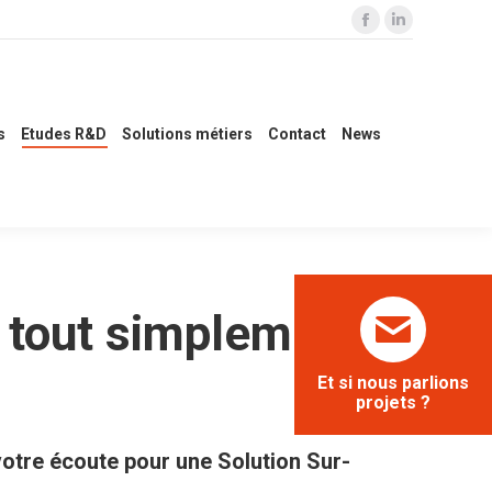
La
La
s R&D
Solutions métiers
Contact
News
page
page
Facebook
LinkedIn
s'ouvre
s'ouvre
s
Etudes R&D
Solutions métiers
Contact
News
dans
dans
une
une
nouvelle
nouvelle
fenêtre
fenêtre
 tout simplement
Et si nous parlions
projets ?
votre écoute pour une Solution Sur-