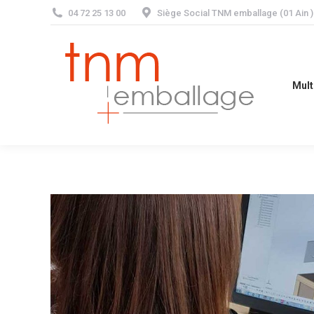
04 72 25 13 00
Siège Social TNM emballage (01 Ain
Multi-matéria
Mult