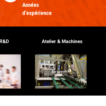
Années
d’expérience
 R&D
Atelier & Machines
r +
En savoir +