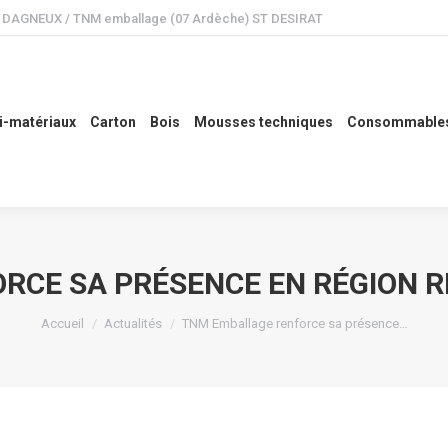
 ) DAGNEUX / TNM emballage (07 Ardèche) ST DESIRAT
ux
Carton
Bois
Mousses techniques
Consommables
Etude
i-matériaux
Carton
Bois
Mousses techniques
Consommable
RCE SA PRÉSENCE EN RÉGION 
Vous êtes ici :
Accueil
Actualités
TNM Emballage renforce sa présence…