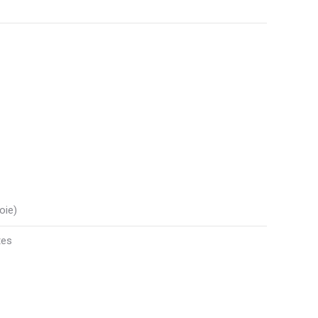
oie)
tes