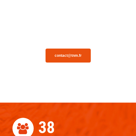
contact@tnm.fr
39